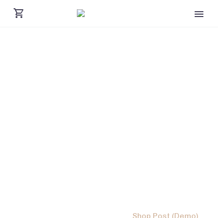
SHOP POST
Home
Posts (Demo)
Shop Post (Demo)